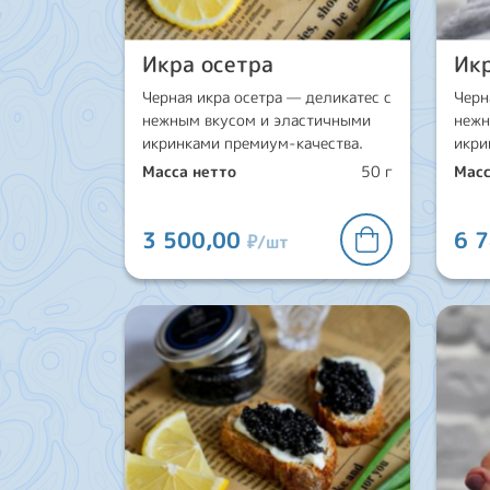
Икра осетра
Икр
Черная икра осетра — деликатес с
Черн
нежным вкусом и эластичными
нежн
икринками премиум-качества.
икри
Масса нетто
50 г
Масс
3 500,00
6 
₽/шт