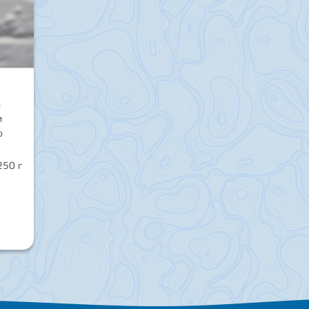
й
и
о
250 г