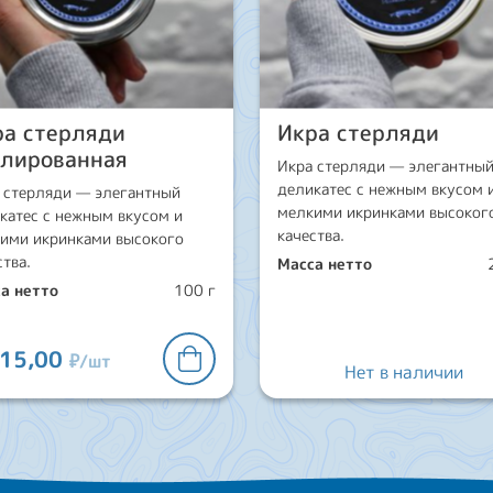
ра стерляди
Икра стерляди
улированная
Икра стерляди — элегантны
деликатес с нежным вкусом 
 стерляди — элегантный
мелкими икринками высоког
катес с нежным вкусом и
качества.
ими икринками высокого
ства.
Масса нетто
а нетто
100 г
415,00
₽/шт
Нет в наличии