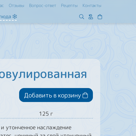
ас
Отзывы
Вопрос-ответ
Рецепты
Контакты
блюда
 овулированная
Добавить в корзину
125 г
 и утонченное наслаждение
атес, ценимый за свой утонченный