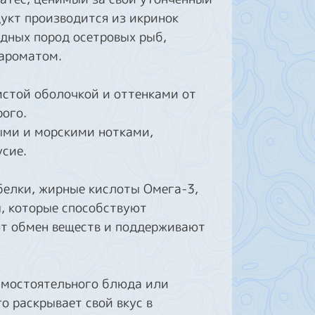
дукт производится из икринок
одных пород осетровых рыб,
ароматом.
истой оболочкой и оттенками от
ого.
ыми и морскими нотками,
сие.
белки, жирные кислоты Омега-3,
ы, которые способствуют
т обмен веществ и поддерживают
самостоятельного блюда или
о раскрывает свой вкус в