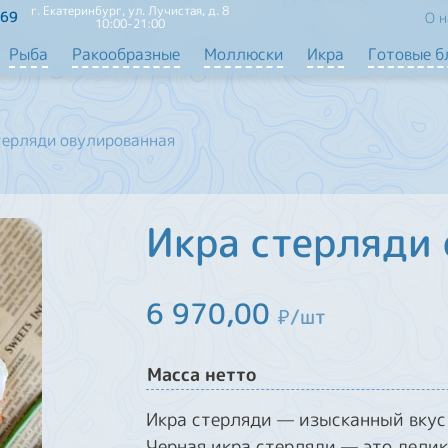
г. Екатеринбург, ул. Лучистая, д. 8
-69
О н
10:00-21:00
Рыба
Ракообразные
Моллюски
Икра
Готовые 
терляди овулированная
Икра стерляди
6 970,00
₽/шт
Масса нетто
Икра стерляди — изысканный вкус
Черная икра стерляди — это делик