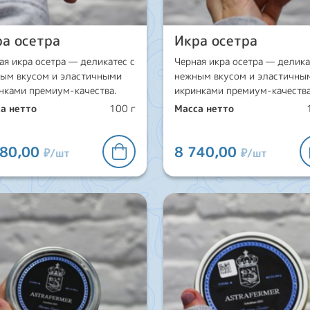
а осетра
Икра осетра
ая икра осетра — деликатес с
Черная икра осетра — делика
ым вкусом и эластичными
нежным вкусом и эластичны
нками премиум-качества.
икринками премиум-качества
а нетто
100 г
Масса нетто
780,00
8 740,00
₽/шт
₽/шт