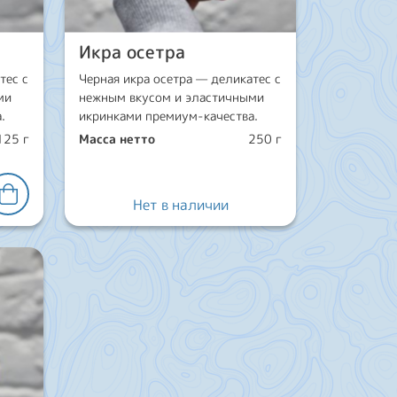
Икра осетра
тес с
Черная икра осетра — деликатес с
ми
нежным вкусом и эластичными
.
икринками премиум-качества.
125 г
Масса нетто
250 г
Нет в наличии