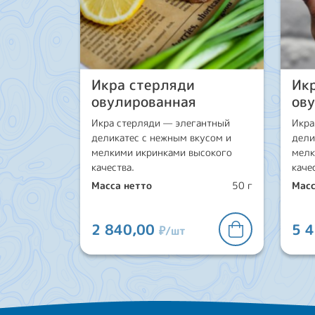
Икра стерляди
Ик
овулированная
ов
Икра стерляди — элегантный
Икра
деликатес с нежным вкусом и
дели
мелкими икринками высокого
мелк
качества.
каче
Масса нетто
50 г
Масс
2 840,00
5 
₽/шт