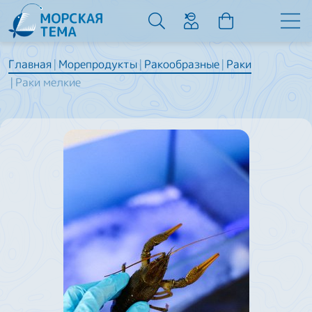
Главная
Морепродукты
Ракообразные
Раки
Раки мелкие