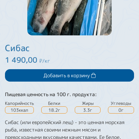
Сибас
1 490,00
₽/кг
Добавить в корзину
Пищевая ценность на 100 г. продукта:
Калорийность
Белки
Жиры
Углеводы
103ккал
18.2г
3.3г
0г
Сибас (или европейский лещ) - это ценная морская
рыба, известная своими нежным мясом и
превосходными вкусовыми качествами. Ее белое,