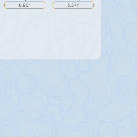
0.96г
3.57г