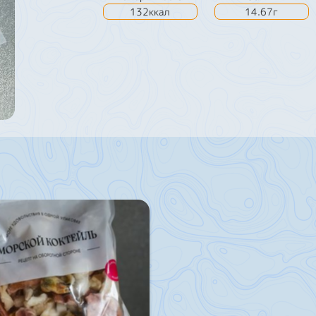
132ккал
14.67г