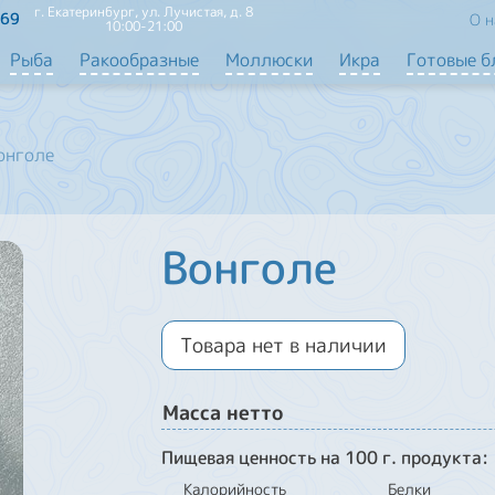
г. Екатеринбург, ул. Лучистая, д. 8
-69
О н
10:00-21:00
Рыба
Ракообразные
Моллюски
Икра
Готовые 
онголе
Вонголе
Товара нет в наличии
Масса нетто
Пищевая ценность на 100 г. продукта:
Калорийность
Белки