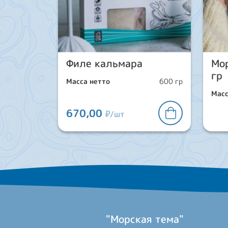
Филе кальмара
Мо
гр
Масса нетто
600 гр
Масс
670,00
₽/шт
"Морская тема"