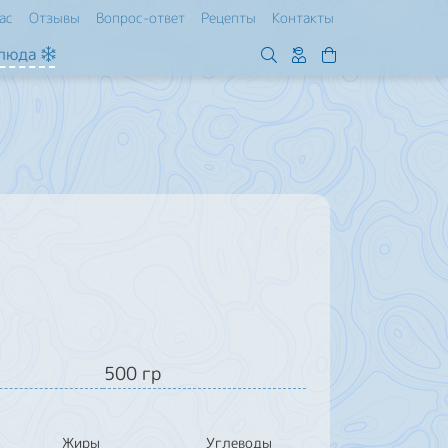
ас
Отзывы
Вопрос-ответ
Рецепты
Контакты
блюда
500 гр
Жиры
Углеводы