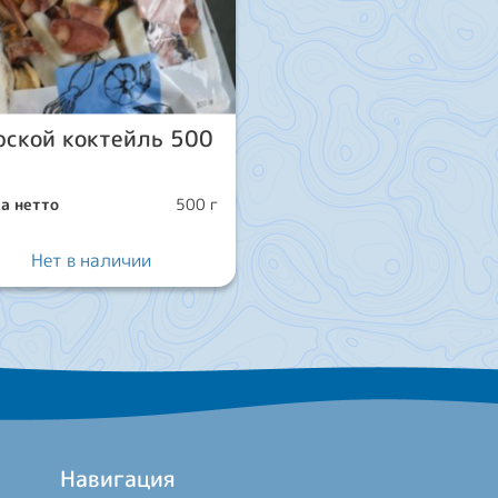
рской коктейль 500
а нетто
500 г
Нет в наличии
Навигация